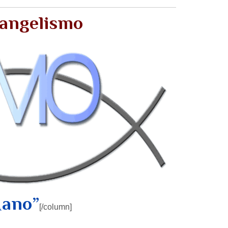
vangelismo
Mano”
[/column]