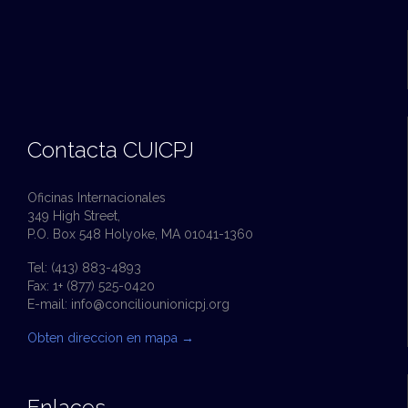
Contacta CUICPJ
Oficinas Internacionales
349 High Street,
P.O. Box 548 Holyoke, MA 01041-1360
Tel: (413) 883-4893
Fax: 1+ (877) 525-0420
E-mail:
info@conciliounionicpj.org
Obten direccion en mapa
→
Enlaces