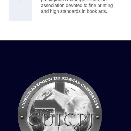
association devoted to fine printing
it
and high standards in book arts.