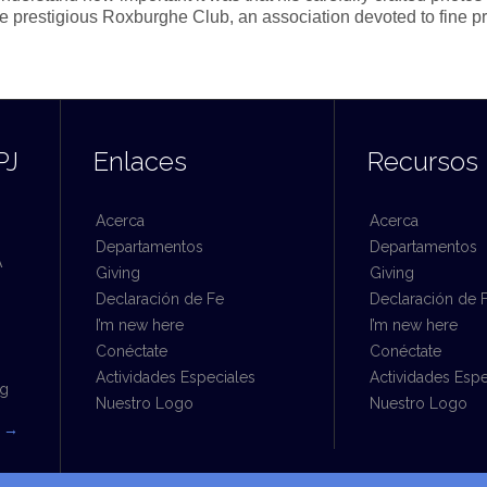
the prestigious Roxburghe Club, an association devoted to fine pr
PJ
Enlaces
Recursos
Acerca
Acerca
Departamentos
Departamentos
A
Giving
Giving
Declaración de Fe
Declaración de 
I’m new here
I’m new here
Conéctate
Conéctate
Actividades Especiales
Actividades Espe
rg
Nuestro Logo
Nuestro Logo
a
→