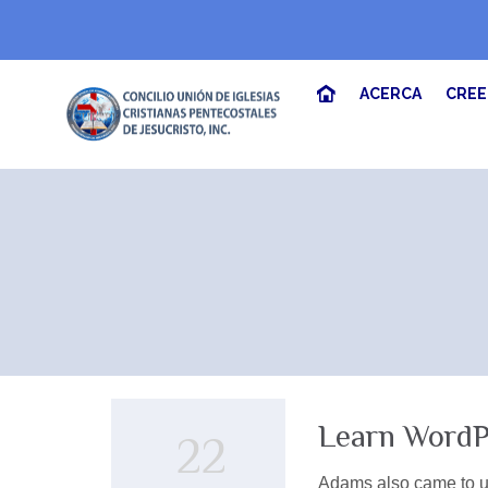
ACERCA
CRE
Learn WordP
22
Adams also came to un