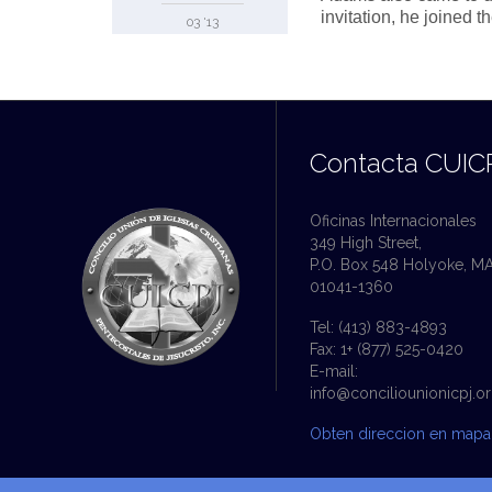
invitation, he joined 
03 '13
Contacta CUIC
Oficinas Internacionales
349 High Street,
P.O. Box 548 Holyoke, M
01041-1360
Tel: (413) 883-4893
Fax: 1+ (877) 525-0420
E-mail:
info@conciliounionicpj.o
Obten direccion en map