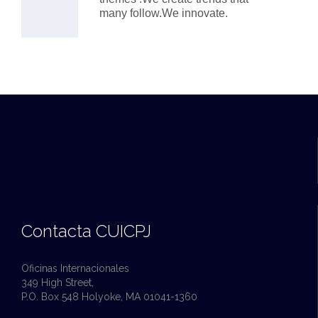
many follow.We innovate.
Contacta CUICPJ
Oficinas Internacionales
349 High Street,
P.O. Box 548 Holyoke, MA 01041-1360