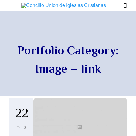

Portfolio Category:
Image – link
22
04 '13