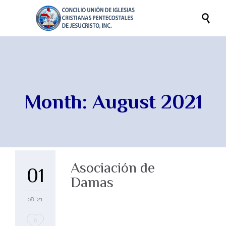

Month:
August 2021
Asociación de
01
Damas
08 '21
Love
0